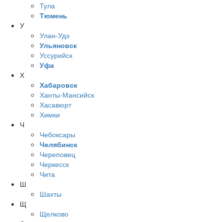
Тула
Тюмень
У
Улан-Удэ
Ульяновск
Уссурийск
Уфа
Х
Хабаровск
Ханты-Мансийск
Хасавюрт
Химки
Ч
Чебоксары
Челябинск
Череповец
Черкесск
Чита
Ш
Шахты
Щ
Щелково