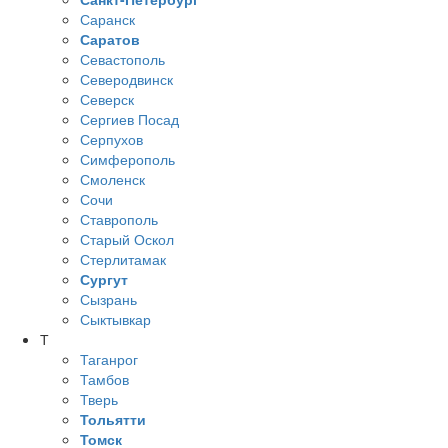
Саранск
Саратов
Севастополь
Северодвинск
Северск
Сергиев Посад
Серпухов
Симферополь
Смоленск
Сочи
Ставрополь
Старый Оскол
Стерлитамак
Сургут
Сызрань
Сыктывкар
Т
Таганрог
Тамбов
Тверь
Тольятти
Томск