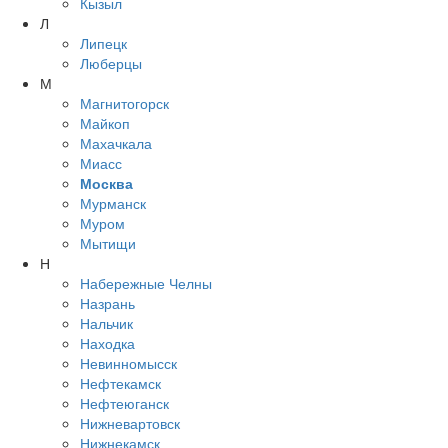
Кызыл
Л
Липецк
Люберцы
М
Магнитогорск
Майкоп
Махачкала
Миасс
Москва
Мурманск
Муром
Мытищи
Н
Набережные Челны
Назрань
Нальчик
Находка
Невинномысск
Нефтекамск
Нефтеюганск
Нижневартовск
Нижнекамск